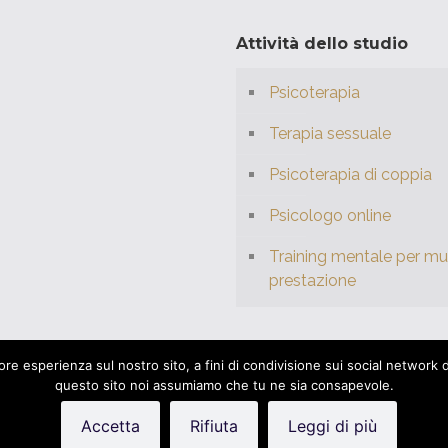
Attività dello studio
Psicoterapia
Terapia sessuale
Psicoterapia di coppia
Psicologo online
Training mentale per mus
prestazione
e esperienza sul nostro sito, a fini di condivisione sui social network di a
questo sito noi assumiamo che tu ne sia consapevole.
 P.IVA: 04315560286 | Powered by
tiltGrafiche.it
|
Privacy polic
Accetta
Rifiuta
Leggi di più