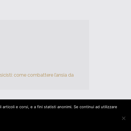
icisti: come combattere l’ansia da
rticoli e corsi, e a fini statisti anonimi. Se continui ad utilizzare
y
|
Modifica il consenso dei Cookies