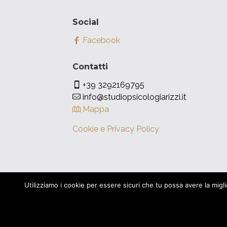
Social
Facebook
Contatti
+39 3292169795
info@studiopsicologiarizzi.it
Mappa
Cookie e Privacy Policy
Utilizziamo i cookie per essere sicuri che tu possa avere la miglior
© 2026 Studio Psicologia Rizzi. |