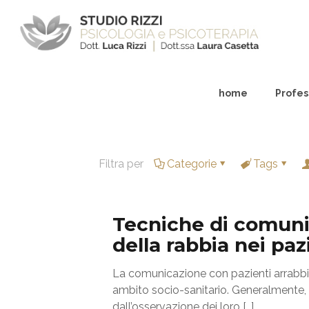
home
Profess
Filtra per
Categorie
Tags
Tecniche di comunic
della rabbia nei paz
La comunicazione con pazienti arrabbiat
ambito socio-sanitario. Generalmente, i 
dall’osservazione dei loro
[…]