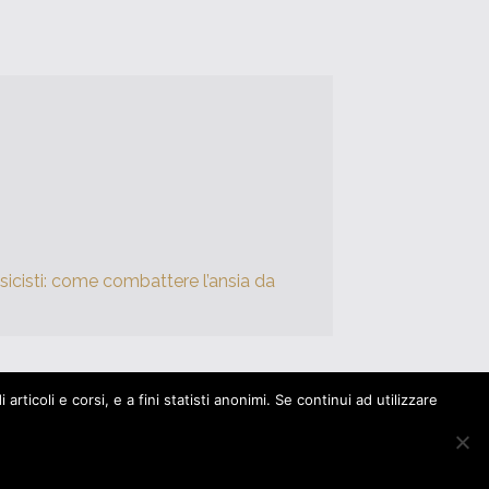
icisti: come combattere l’ansia da
rticoli e corsi, e a fini statisti anonimi. Se continui ad utilizzare
|
Modifica il consenso dei Cookies