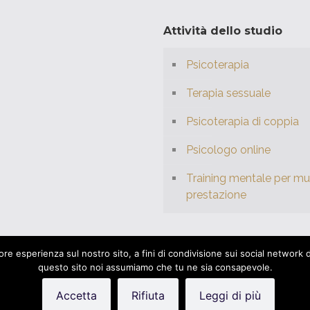
Attività dello studio
Psicoterapia
Terapia sessuale
Psicoterapia di coppia
Psicologo online
Training mentale per mus
prestazione
e esperienza sul nostro sito, a fini di condivisione sui social network di a
questo sito noi assumiamo che tu ne sia consapevole.
 P.IVA: 04315560286 | Powered by
tiltGrafiche.it
|
Privacy policy
Accetta
Rifiuta
Leggi di più