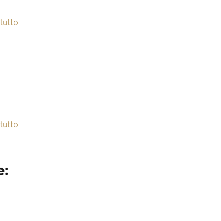
tutto
tutto
e: