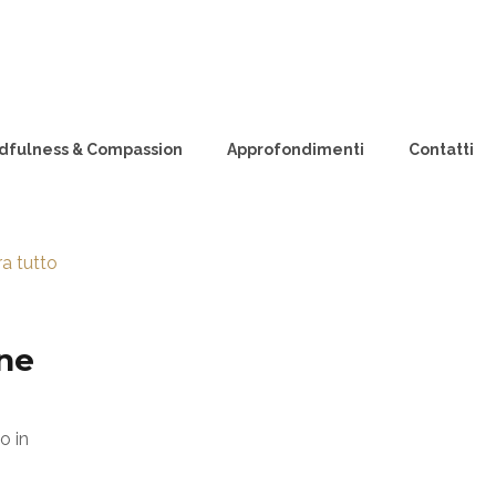
dfulness & Compassion
Approfondimenti
Contatti
a tutto
one
o in