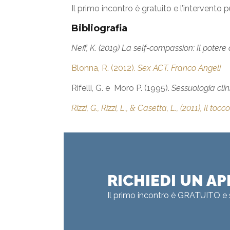
Il primo incontro è gratuito e l’intervento
Bibliografia
Neff, K. (2019) La self-compassion: Il potere d
Blonna, R. (2012).
Sex ACT. Franco Angeli
Rifelli, G. e Moro P. (1995).
Sessuologia clin
Rizzi, G., Rizzi, L., & Casetta, L., (2011),
Il tocc
RICHIEDI UN 
Il primo incontro è GRATUITO 