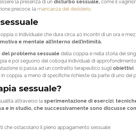
essere la presenza di un
disturbo sessuale,
come il vaginis
azione precoce, la
mancanza del desiderio
.
 sessuale
coppia o individuale che dura circa 40 incontri di un ora e me
emotiva e mentale all’interno dell’intimità.
i del problema sessuale
della coppia e nella storia dei sing
oppia e poi seguono dei colloqui individuali di approfondimento
lutazione si passa ad un contratto terapeutico sugli
obiettivi
ge in coppia, a meno di specifiche richieste da parte di uno dei p
apia sessuale?
sualità attraverso la
sperimentazione di esercizi
,
tecnich
sa e in studio, che successivamente sono discusse con
etti che ostacolano il pieno appagamento sessuale: