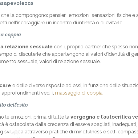
consapevolezza
i che la compongono: pensieri, emozioni, sensazioni fisiche e a
tti nell’incoraggiare un incontro di intimità o di evitarlo.
lla coppia
la relazione sessuale
con il proprio partner che spesso non
 tempo di discuterle che appartengono ai valori d’identità di ge
tamento sessuale, valori di relazione sessuale.
ccare
e delle diverse risposte ad essi, in funzione delle situazi
r approfondimenti vedi il
massaggio di coppia.
lo dell’esito
no le emozioni, prima di tutte la
vergogna e l’autocritica ve
tà è ostacolata dalla credenza di essere sbagliati, inadeguati
ning sviluppa attraverso pratiche di mindfulness e self-compas