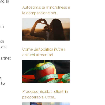
mo, la
Autostima: la mindfulness e
la compassione per
sviluppare coraggio,
gentilezza e forza
zza
oli
 del
Come l’autocritica nutre i
disturbi alimentari
artner.
e,
 lo
Processo, risultati, clienti in
psicoterapia. Cosa
guardare? Fattori Comuni di