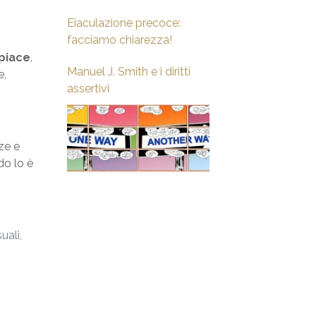
Eiaculazione precoce:
facciamo chiarezza!
 piace
.
Manuel J. Smith e i diritti
e,
assertivi
ze e
do lo è
uali,