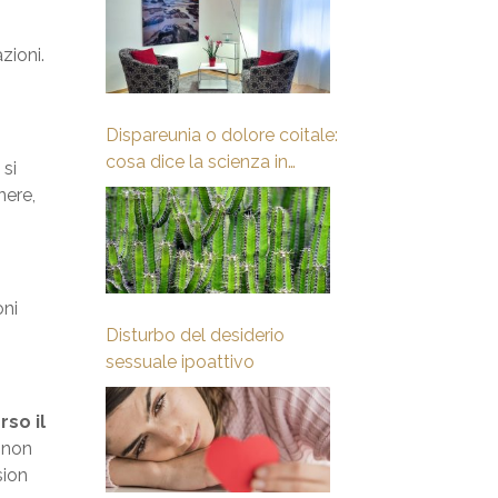
cambiamento
zioni.
Dispareunia o dolore coitale:
cosa dice la scienza in
 si
merito?
nere,
oni
Disturbo del desiderio
sessuale ipoattivo
rso il
, non
sion