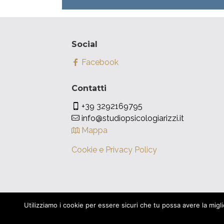
Social
Facebook
Contatti
+39 3292169795
info@studiopsicologiarizzi.it
Mappa
Cookie e Privacy Policy
Utilizziamo i cookie per essere sicuri che tu possa avere la miglior
© 2016 Studio Psicologia Rizzi. |