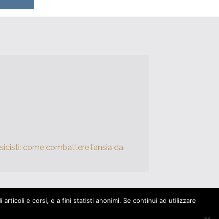
icisti: come combattere l’ansia da
rticoli e corsi, e a fini statisti anonimi. Se continui ad utilizzare
|
Modifica il consenso dei Cookies