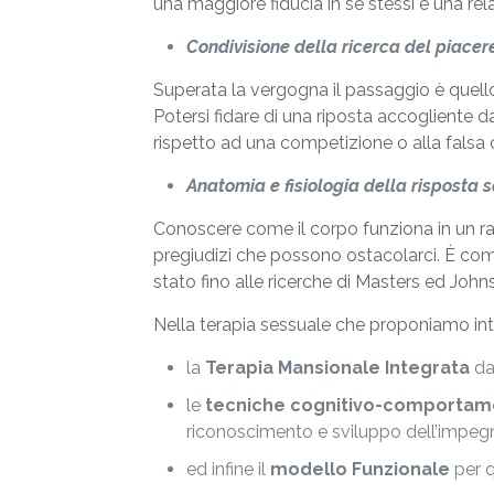
una maggiore fiducia in se stessi e una rela
Condivisione della ricerca del piacer
Superata la vergogna il passaggio è quell
Potersi fidare di una riposta accogliente
rispetto ad una competizione o alla falsa c
Anatomia e fisiologia della risposta 
Conoscere come il corpo funziona in un r
pregiudizi che possono ostacolarci. È com
stato fino alle ricerche di Masters ed Jo
Nella terapia sessuale che proponiamo int
la
Terapia Mansionale Integrata
da 
le
tecniche cognitivo-comportame
riconoscimento e sviluppo dell’impegn
ed infine il
modello Funzionale
per q