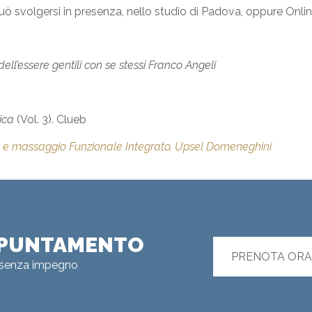
 può svolgersi in presenza, nello studio di Padova, oppure Onlin
ell’essere gentili con se stessi
Franco Angeli
ica
(Vol. 3). Clueb
o e massaggio Funzionale Integrato.
Upsel Domeneghini
APPUNTAMENTO
PRENOTA ORA
e senza impegno