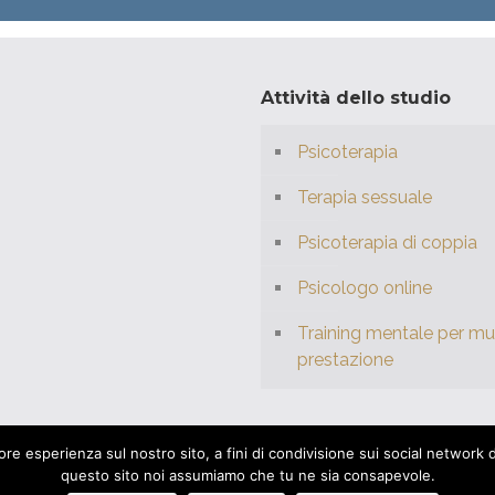
Attività dello studio
Psicoterapia
Terapia sessuale
Psicoterapia di coppia
Psicologo online
Training mentale per mus
prestazione
e esperienza sul nostro sito, a fini di condivisione sui social network di a
questo sito noi assumiamo che tu ne sia consapevole.
 P.IVA: 04315560286 | Powered by
tiltGrafiche.it
|
Privacy policy