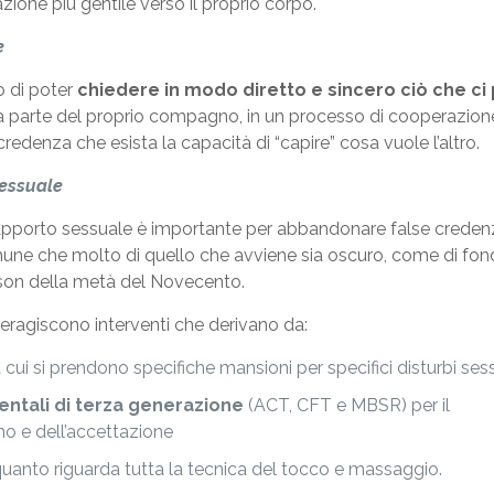
zione più gentile verso il proprio corpo.
e
o di poter
chiedere in modo diretto e sincero ciò che ci
 da parte del proprio compagno, in un processo di cooperazion
redenza che esista la capacità di “capire” cosa vuole l’altro.
sessuale
apporto sessuale è importante per abbandonare false creden
une che molto di quello che avviene sia oscuro, come di fon
hnson della metà del Novecento.
eragiscono interventi che derivano da:
cui si prendono specifiche mansioni per specifici disturbi sess
ntali di terza generazione
(ACT, CFT e MBSR) per il
o e dell’accettazione
uanto riguarda tutta la tecnica del tocco e massaggio.