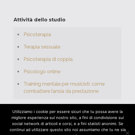
Attività dello studio
Psicoterapia
Terapia sessuale
Psicoterapia di coppia
Psicologo online
Training mentale per musicisti: come
combattere l’ansia da prestazione
Utilizziamo i cookie per essere sicuri che tu possa avere la
migliore esperienza sul nostro sito, a fini di condivisione sui
social network di articoli e corsi, e a fini statisti anonimi. Se
© 2026 Studio Psicologia Rizzi. | P.IVA:
continui ad utilizzare questo sito noi assumiamo che tu ne sia
04315560286 | Powered by
tiltGrafiche.it
|