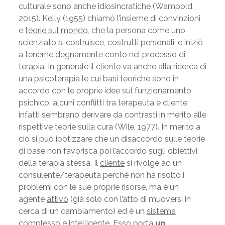
culturale sono anche idiosincratiche (Wampold,
2015). Kelly (1955) chiamò l’insieme di convinzioni
e
teorie sul mondo
, che la persona come uno
scienziato si costruisce, costrutti personali, e iniziò
a tenerne degnamente conto nel processo di
terapia. In generale il cliente va anche alla ricerca di
una psicoterapia le cui basi teoriche sono in
accordo con le proprie idee sul funzionamento
psichico: alcuni conflitti tra terapeuta e cliente
infatti sembrano derivare da contrasti in merito alle
rispettive teorie sulla cura (Wile, 1977). In merito a
ciò si può ipotizzare che un disaccordo sulle teorie
di base non favorisca poi l’accordo sugli obiettivi
della terapia stessa. Il
cliente
si rivolge ad un
consulente/terapeuta perché non ha risolto i
problemi con le sue proprie risorse, ma è un
agente
attivo
(già solo con l’atto di muoversi in
cerca di un cambiamento) ed è un
sistema
complesso e intelligente
. Esso porta
un