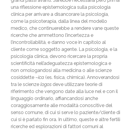
grandi passi avanti. Sarebbe necessaria però prima
una riflessione epistemologica sulla psicologia
clinica per arrivare a disancorare la psicologia,
come la psicoterapia, dalla linea del modello
medico, che continuerebbe a rendere vane queste
ricerche che ammettono l’incertezza e
l’incontrollabilità, e danno voce in capitolo al
cliente come soggetto agente. La psicologia, e la
psicologia clinica, devono ricercare la propria
scientificità nell’adeguatezza epistemologica e
non omologandosi alla medicina o alle scienze
cosiddette –
ica
(es. fisica, chimica). Annoverandosi
tra le scienze
logos
deve utilizzare teorie di
riferimento che vengono date alla luce nel e con il
linguaggio ordinario, affiancandosi anche
coraggiosamente alle modalità conoscitive del
senso comune, di cui si serve lo paziente/cliente di
cui si è parlato fin ora. In ultimo, queste e altre fertili
ricerche ed esplorazioni di fattori comuni al