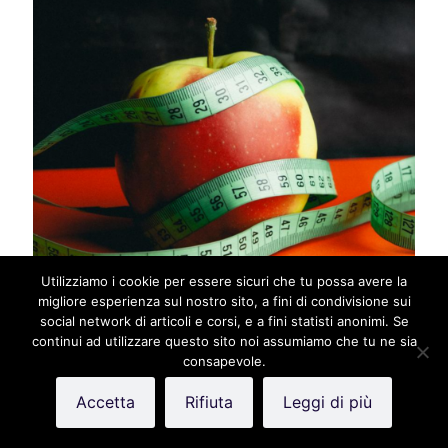
Utilizziamo i cookie per essere sicuri che tu possa avere la
migliore esperienza sul nostro sito, a fini di condivisione sui
social network di articoli e corsi, e a fini statisti anonimi. Se
20 Luglio 2021
continui ad utilizzare questo sito noi assumiamo che tu ne sia
Come l’autocritica nutre i disturbi
consapevole.
alimentari
Accetta
Rifiuta
Leggi di più
Leggi tutto