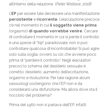
all’interno della relazione (
Peter Wallace, 2018)
L’
EP
per essere tale dev’essere una manifestazione
persistente
e
ricorrente
. L’eiaculazione precoce
c’è nel momento in cui
il soggetto viene prima
(orgasmo)
di quando vorrebbe venire
. Cercare
di controllare il momento in cui si perde il controllo
è una specie di “
trip
” paradossale: non si può
controllare qualcosa di incontrollabile! Si può agire
solo sulla soglia, ovvero su ciò che avviene poco
prima di “perdere il controllo”. Negli eiaculatori
precoci lo schema del desiderio sessuale è
corretto: desiderio, aumento dell’eccitazione,
orgasmo e risoluzione. Per tale ragione alcuni
sessuologi sostengono che l’EP non è da
considerarsi una disfunzione. Ma allora dove sta il
nocciolo del problema?
Prima del 1960 non si parlava dell’EP, infatti