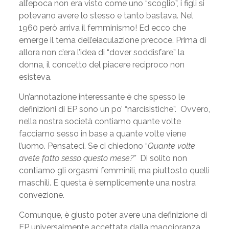
all’epoca non era visto come uno “scoglio”, i figli si
potevano avere lo stesso e tanto bastava. Nel
1960 però arriva il femminismo! Ed ecco che
emerge il tema dell’eiaculazione precoce. Prima di
allora non c’era l’idea di “dover soddisfare” la
donna, il concetto del piacere reciproco non
esisteva.
Un’annotazione interessante è che spesso le
definizioni di EP sono un po’ “narcisistiche”. Ovvero,
nella nostra società contiamo quante volte
facciamo sesso in base a quante volte viene
l’uomo. Pensateci. Se ci chiedono “
Quante volte
avete fatto sesso questo mese?”
Di solito non
contiamo gli orgasmi femminili, ma piuttosto quelli
maschili. E questa è semplicemente una nostra
convezione.
Comunque, è giusto poter avere una definizione di
EP universalmente accettata dalla maggioranza