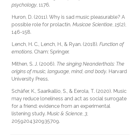
psychology
, 1176.
Huron, D. (2011). Why is sad music pleasurable? A
possible role for prolactin.
Musicae Scientiae
,
15
(2),
146-158.
Lench, H. C., Lench, H., & Ryan. (2018).
Function of
emotions
. Cham: Springer.
Mithen, S. J. (2006).
The singing Neanderthals: The
origins of music, language, mind, and body
. Harvard
University Press.
Schäfer, K., Saarikallio, S., & Eerola, T. (2020). Music
may reduce loneliness and act as social surrogate
for a friend: evidence from an experimental
listening study.
Music & Science
,
3
,
2059204320935709.