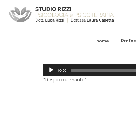
home
Profess
Audio
00:00
Player
“Respiro calmante”.